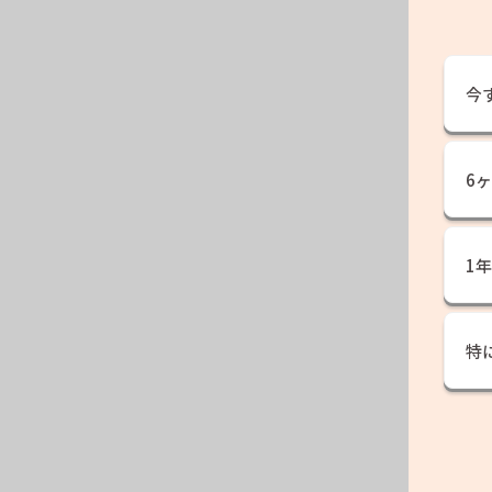
今
6
1
特